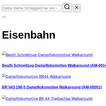
Suchen
nach:
Seitenleiste
&
Eisenbahn
Navigation
umschalten
Beuth Schnellzug-Dampflokomotive Walkaround (AM-001
BR 043 196-5 Dampflokomotive Walkaround (AM-00001)