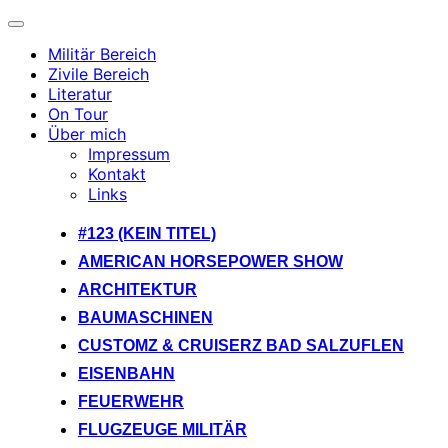
Navigation
umschalten
Militär Bereich
Zivile Bereich
Literatur
On Tour
Über mich
Impressum
Kontakt
Links
Zum
#123 (KEIN TITEL)
Inhalt
AMERICAN HORSEPOWER SHOW
springen
ARCHITEKTUR
BAUMASCHINEN
CUSTOMZ & CRUISERZ BAD SALZUFLEN
EISENBAHN
FEUERWEHR
FLUGZEUGE MILITÄR