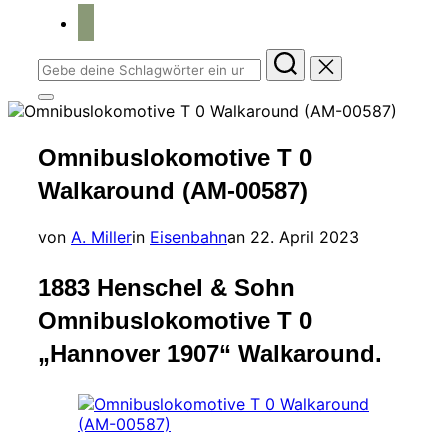
home
Suchen
nach:
Seitenleiste
&
Navigation
Omnibuslokomotive T 0
umschalten
Walkaround (AM-00587)
Veröffentlicht
von
A. Miller
in
Eisenbahn
an
22. April 2023
am
1883 Henschel & Sohn
Omnibuslokomotive T 0
„Hannover 1907“ Walkaround.