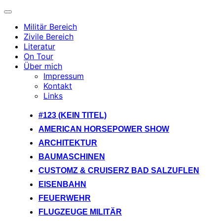
Navigation
umschalten
Militär Bereich
Zivile Bereich
Literatur
On Tour
Über mich
Impressum
Kontakt
Links
Zum
#123 (KEIN TITEL)
Inhalt
AMERICAN HORSEPOWER SHOW
springen
ARCHITEKTUR
BAUMASCHINEN
CUSTOMZ & CRUISERZ BAD SALZUFLEN
EISENBAHN
FEUERWEHR
FLUGZEUGE MILITÄR