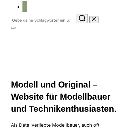
home
Suchen
nach:
Seitenleiste
&
Modell und Original
Navigation
umschalten
Modellbau. Technik. Geschichte.
Zum
Inhalt
Modell und Original –
scrollen
Website für Modellbauer
und Technikenthusiasten.
Als Detailverliebte Modellbauer, auch oft