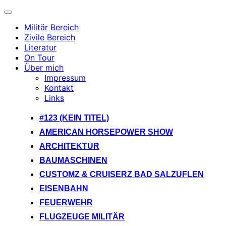
Navigation
umschalten
Militär Bereich
Zivile Bereich
Literatur
On Tour
Über mich
Impressum
Kontakt
Links
Zum
#123 (KEIN TITEL)
Inhalt
AMERICAN HORSEPOWER SHOW
springen
ARCHITEKTUR
BAUMASCHINEN
CUSTOMZ & CRUISERZ BAD SALZUFLEN
EISENBAHN
FEUERWEHR
FLUGZEUGE MILITÄR