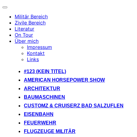
Navigation
umschalten
Militär Bereich
Zivile Bereich
Literatur
On Tour
Über mich
Impressum
Kontakt
Links
Zum
#123 (KEIN TITEL)
Inhalt
AMERICAN HORSEPOWER SHOW
springen
ARCHITEKTUR
BAUMASCHINEN
CUSTOMZ & CRUISERZ BAD SALZUFLEN
EISENBAHN
FEUERWEHR
FLUGZEUGE MILITÄR