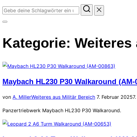
Suchen
nach:
Seitenleiste
&
Kategorie:
Weiteres 
Navigation
umschalten
Maybach HL230 P30 Walkaround (AM-
Veröffentlicht
von
A. Miller
Weiteres aus Militär Bereich
7. Februar 2025
7
am
Panzertriebwerk Maybach HL230 P30 Walkaround.