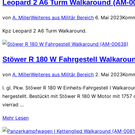
Leopard 2 A6 Turm Walkaround (AM-0
Veröffentlicht
von
A. Miller
Weiteres aus Militär Bereich
6. Mai 2023
Komme
am
Kpz Leopard 2 A6 Turm Walkaround.
Stöwer R 180 W Fahrgestell Walkarou
Veröffentlicht
von
A. Miller
Weiteres aus Militär Bereich
2. Mai 2023
Komme
am
l. gl. Pkw. Stöwer R 180 W Einheits-Fahrgestell I Walkaro
hergestellt. Bestückt mit Stöwer R 180 W Motor mit 1757 c
vierrad …
über
Mehr
Lesen
„Stöwer
R