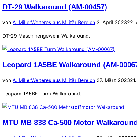
DT-29 Walkaround (AM-00457)
Veröffentlicht
von
A. Miller
Weiteres aus Militär Bereich
2. April 2023
22. 
am
DT-29 Maschinengewehr Walkaround.
Leopard 1A5BE Walkaround (AM-0006
Veröffentlicht
von
A. Miller
Weiteres aus Militär Bereich
27. März 2023
21.
am
Leopard 1A5BE Turm Walkaround.
MTU MB 838 Ca-500 Motor Walkaround