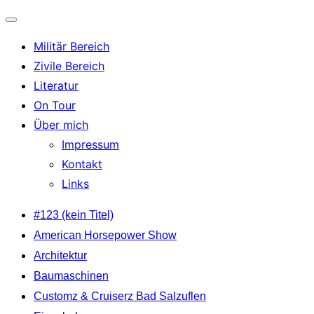
Navigation
Militär Bereich
umschalten
Zivile Bereich
Literatur
On Tour
Über mich
Impressum
Kontakt
Links
Zum
#123 (kein Titel)
Inhalt
American Horsepower Show
springen
Architektur
Baumaschinen
Customz & Cruiserz Bad Salzuflen