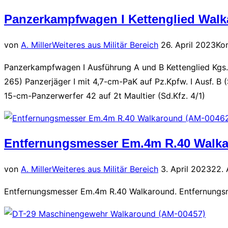
180
Panzerkampfwagen I Kettenglied Walk
W
Fahrgestell
Veröffentlicht
von
A. Miller
Weiteres aus Militär Bereich
26. April 2023
Ko
Walkaround
am
Panzerkampfwagen I Ausführung A und B Kettenglied Kgs.
(AM-
265) Panzerjäger I mit 4,7-cm-PaK auf Pz.Kpfw. I Ausf. B 
00638)“
15-cm-Panzerwerfer 42 auf 2t Maultier (Sd.Kfz. 4/1)
Entfernungsmesser Em.4m R.40 Walka
Veröffentlicht
von
A. Miller
Weiteres aus Militär Bereich
3. April 2023
22. 
am
Entfernungsmesser Em.4m R.40 Walkaround. Entfernungs