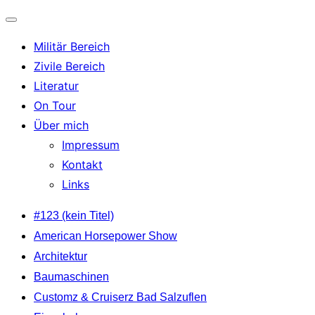
Navigation
Militär Bereich
umschalten
Zivile Bereich
Literatur
On Tour
Über mich
Impressum
Kontakt
Links
Zum
#123 (kein Titel)
Inhalt
American Horsepower Show
springen
Architektur
Baumaschinen
Customz & Cruiserz Bad Salzuflen