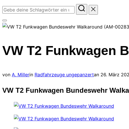
Suchen
nach:
Seitenleiste
&
Navigation
VW T2 Funkwagen B
umschalten
Veröffentlich
von
A. Miller
in
Radfahrzeuge ungepanzert
an
26. März 20
am
VW T2 Funkwagen Bundeswehr Walka