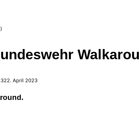
undeswehr Walkarou
t
23
22. April 2023
round.