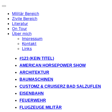
Navigation
umschalten
Militär Bereich
Zivile Bereich
Literatur
On Tour
Über mich
Impressum
Kontakt
Links
Zum
#123 (KEIN TITEL)
Inhalt
AMERICAN HORSEPOWER SHOW
springen
ARCHITEKTUR
BAUMASCHINEN
CUSTOMZ & CRUISERZ BAD SALZUFLEN
EISENBAHN
FEUERWEHR
FLUGZEUGE MILITÄR