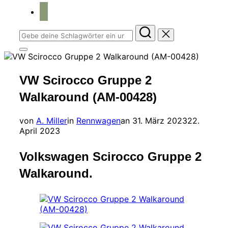
home
Suchen
nach:
Seitenleiste
&
Navigation
VW Scirocco Gruppe 2
umschalten
Walkaround (AM-00428)
Veröffentlicht
von
A. Miller
in
Rennwagen
an
31. März 2023
22.
am
April 2023
Volkswagen Scirocco Gruppe 2
Walkaround.