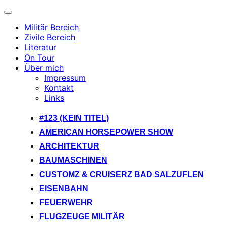
Navigation
umschalten
Militär Bereich
Zivile Bereich
Literatur
On Tour
Über mich
Impressum
Kontakt
Links
Zum
#123 (KEIN TITEL)
Inhalt
AMERICAN HORSEPOWER SHOW
springen
ARCHITEKTUR
BAUMASCHINEN
CUSTOMZ & CRUISERZ BAD SALZUFLEN
EISENBAHN
FEUERWEHR
FLUGZEUGE MILITÄR