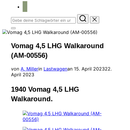
home
Suchen
nach:
Seitenleiste
&
Navigation
Vomag 4,5 LHG Walkaround
umschalten
(AM-00556)
Veröffentlicht
von
A. Miller
in
Lastwagen
an
15. April 2023
22.
am
April 2023
1940 Vomag 4,5 LHG
Walkaround.