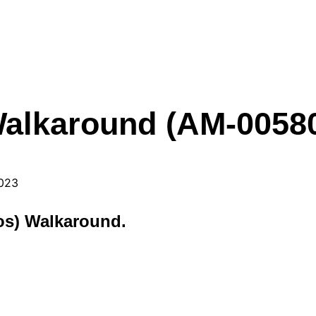
Walkaround (AM-0058
2023
los) Walkaround.