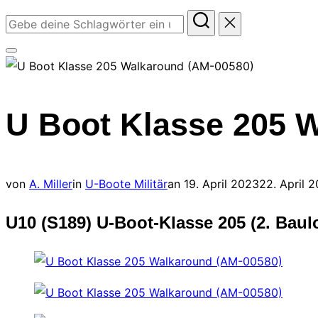
Suchen
nach:
Seitenleiste
&
Navigation
U Boot Klasse 205 
umschalten
Veröffentlicht
von
A. Miller
in
U-Boote Militär
an
19. April 2023
22. April 
am
U10 (S189) U-Boot-Klasse 205 (2. Bau