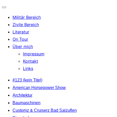
Navigation
Militär Bereich
umschalten
Zivile Bereich
Literatur
On Tour
Über mich
Impressum
Kontakt
Links
Zum
#123 (kein Titel)
Inhalt
American Horsepower Show
springen
Architektur
Baumaschinen
Customz & Cruiserz Bad Salzuflen