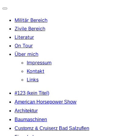
Navigation
Militär Bereich
umschalten
Zivile Bereich
Literatur
On Tour
Über mich
Impressum
Kontakt
Links
Zum
#123 (kein Titel)
Inhalt
American Horsepower Show
springen
Architektur
Baumaschinen
Customz & Cruiserz Bad Salzuflen