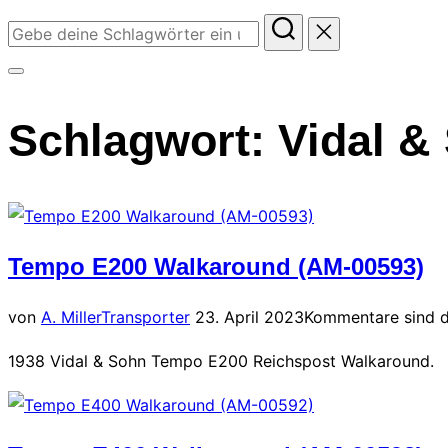
Suchen
nach:
Seitenleiste
&
Schlagwort:
Vidal &
Navigation
umschalten
Tempo E200 Walkaround (AM-00593)
Veröffentlicht
von
A. Miller
Transporter
23. April 2023
Kommentare sind d
am
1938 Vidal & Sohn Tempo E200 Reichspost Walkaround.