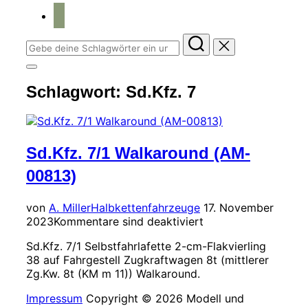
home
Suchen
nach:
Seitenleiste
&
Schlagwort:
Sd.Kfz. 7
Navigation
umschalten
Sd.Kfz. 7/1 Walkaround (AM-
00813)
Veröffentlicht
von
A. Miller
Halbkettenfahrzeuge
17. November
am
2023
Kommentare sind deaktiviert
Sd.Kfz. 7/1 Selbstfahrlafette 2-cm-Flakvierling
38 auf Fahrgestell Zugkraftwagen 8t (mittlerer
Zg.Kw. 8t (KM m 11)) Walkaround.
Impressum
Copyright © 2026 Modell und