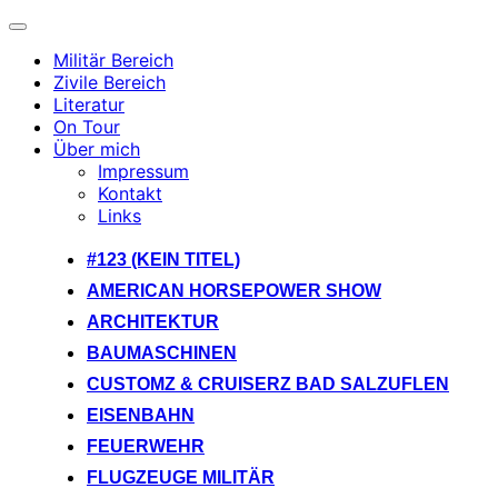
Navigation
umschalten
Militär Bereich
Zivile Bereich
Literatur
On Tour
Über mich
Impressum
Kontakt
Links
Zum
#123 (KEIN TITEL)
Inhalt
AMERICAN HORSEPOWER SHOW
springen
ARCHITEKTUR
BAUMASCHINEN
CUSTOMZ & CRUISERZ BAD SALZUFLEN
EISENBAHN
FEUERWEHR
FLUGZEUGE MILITÄR