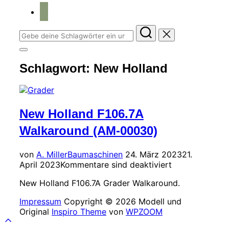
home
Suchen
nach:
Seitenleiste
&
Schlagwort:
New Holland
Navigation
umschalten
New Holland F106.7A
Walkaround (AM-00030)
Veröffentlicht
von
A. Miller
Baumaschinen
24. März 2023
21.
am
April 2023
Kommentare sind deaktiviert
New Holland F106.7A Grader Walkaround.
Impressum
Copyright © 2026 Modell und
Original
Inspiro Theme
von
WPZOOM
Scroll