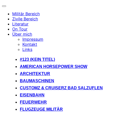
Navigation
umschalten
Militär Bereich
Zivile Bereich
Literatur
On Tour
Über mich
Impressum
Kontakt
Links
Zum
#123 (KEIN TITEL)
Inhalt
AMERICAN HORSEPOWER SHOW
springen
ARCHITEKTUR
BAUMASCHINEN
CUSTOMZ & CRUISERZ BAD SALZUFLEN
EISENBAHN
FEUERWEHR
FLUGZEUGE MILITÄR