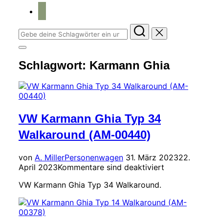
home
Suchen
nach:
Seitenleiste
&
Schlagwort:
Karmann Ghia
Navigation
umschalten
VW Karmann Ghia Typ 34
Walkaround (AM-00440)
Veröffentlicht
von
A. Miller
Personenwagen
31. März 2023
22.
am
April 2023
Kommentare sind deaktiviert
VW Karmann Ghia Typ 34 Walkaround.