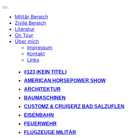
Navigation
umschalten
Militär Bereich
Zivile Bereich
Literatur
On Tour
Über mich
Impressum
Kontakt
Links
Zum
#123 (KEIN TITEL)
Inhalt
AMERICAN HORSEPOWER SHOW
springen
ARCHITEKTUR
BAUMASCHINEN
CUSTOMZ & CRUISERZ BAD SALZUFLEN
EISENBAHN
FEUERWEHR
FLUGZEUGE MILITÄR