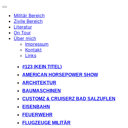
Navigation
umschalten
Militär Bereich
Zivile Bereich
Literatur
On Tour
Über mich
Impressum
Kontakt
Links
Zum
#123 (KEIN TITEL)
Inhalt
AMERICAN HORSEPOWER SHOW
springen
ARCHITEKTUR
BAUMASCHINEN
CUSTOMZ & CRUISERZ BAD SALZUFLEN
EISENBAHN
FEUERWEHR
FLUGZEUGE MILITÄR