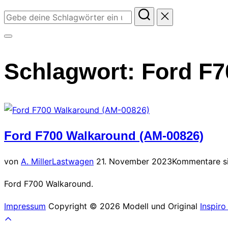
Suchen
nach:
Seitenleiste
&
Schlagwort:
Ford F7
Navigation
umschalten
Ford F700 Walkaround (AM-00826)
Veröffentlicht
von
A. Miller
Lastwagen
21. November 2023
Kommentare si
am
Ford F700 Walkaround.
Impressum
Copyright © 2026 Modell und Original
Inspir
Scroll