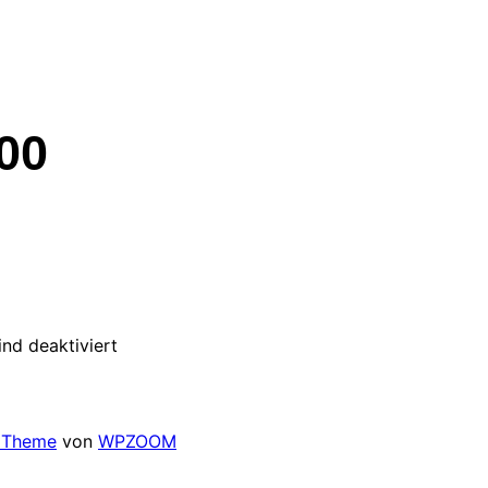
00
nd deaktiviert
o Theme
von
WPZOOM