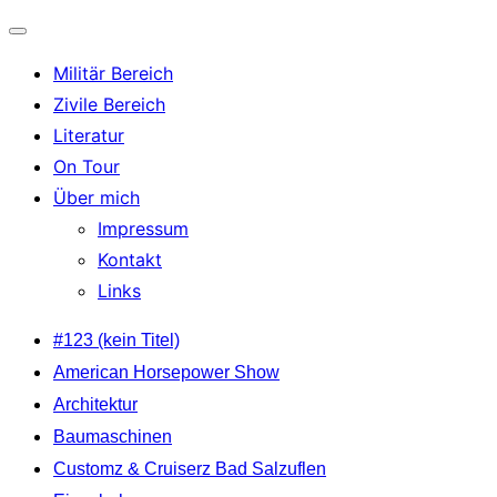
Navigation
Militär Bereich
umschalten
Zivile Bereich
Literatur
On Tour
Über mich
Impressum
Kontakt
Links
Zum
#123 (kein Titel)
Inhalt
American Horsepower Show
springen
Architektur
Baumaschinen
Customz & Cruiserz Bad Salzuflen