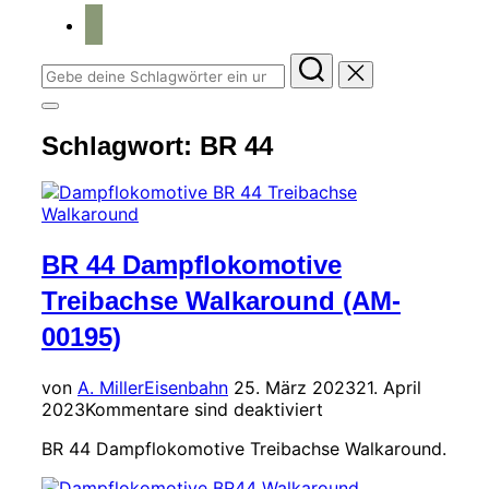
home
Suchen
nach:
Seitenleiste
&
Schlagwort:
BR 44
Navigation
umschalten
BR 44 Dampflokomotive
Treibachse Walkaround (AM-
00195)
Veröffentlicht
von
A. Miller
Eisenbahn
25. März 2023
21. April
am
2023
Kommentare sind deaktiviert
BR 44 Dampflokomotive Treibachse Walkaround.