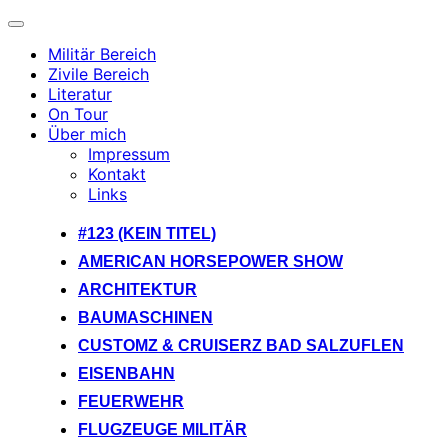
Navigation
umschalten
Militär Bereich
Zivile Bereich
Literatur
On Tour
Über mich
Impressum
Kontakt
Links
Zum
#123 (KEIN TITEL)
Inhalt
AMERICAN HORSEPOWER SHOW
springen
ARCHITEKTUR
BAUMASCHINEN
CUSTOMZ & CRUISERZ BAD SALZUFLEN
EISENBAHN
FEUERWEHR
FLUGZEUGE MILITÄR