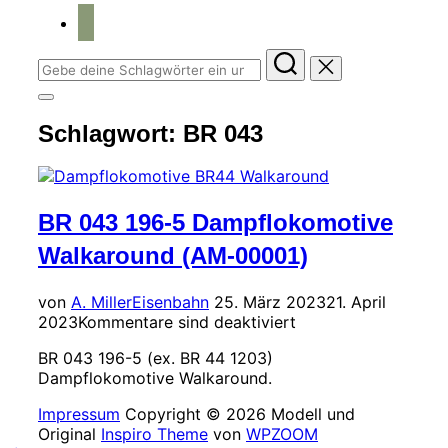
home
Suchen
nach:
Seitenleiste
&
Schlagwort:
BR 043
Navigation
umschalten
BR 043 196-5 Dampflokomotive
Walkaround (AM-00001)
Veröffentlicht
von
A. Miller
Eisenbahn
25. März 2023
21. April
am
2023
Kommentare sind deaktiviert
BR 043 196-5 (ex. BR 44 1203)
Dampflokomotive Walkaround.
Impressum
Copyright © 2026 Modell und
Original
Inspiro Theme
von
WPZOOM