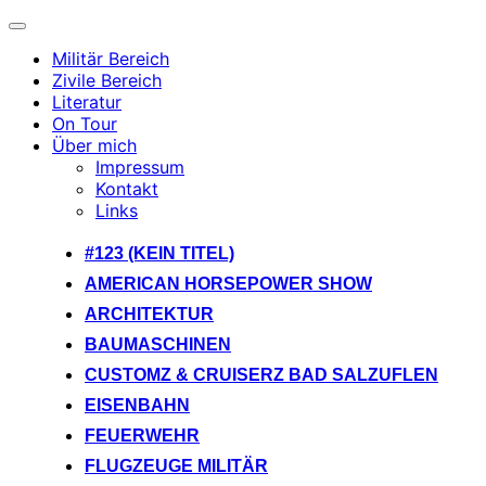
Navigation
umschalten
Militär Bereich
Zivile Bereich
Literatur
On Tour
Über mich
Impressum
Kontakt
Links
Zum
#123 (KEIN TITEL)
Inhalt
AMERICAN HORSEPOWER SHOW
springen
ARCHITEKTUR
BAUMASCHINEN
CUSTOMZ & CRUISERZ BAD SALZUFLEN
EISENBAHN
FEUERWEHR
FLUGZEUGE MILITÄR