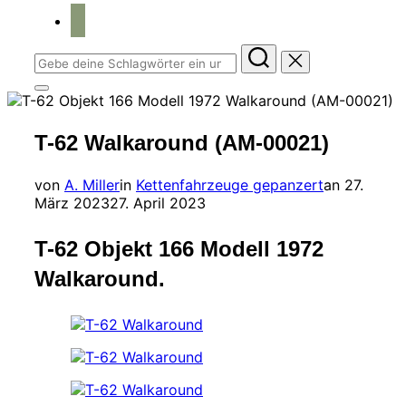
home
Suchen
nach:
Seitenleiste
&
Navigation
T-62 Walkaround (AM-00021)
umschalten
Veröffent
von
A. Miller
in
Kettenfahrzeuge gepanzert
an
27.
am
März 2023
27. April 2023
T-62 Objekt 166 Modell 1972
Walkaround.