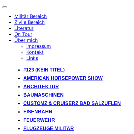
Navigation
umschalten
Militär Bereich
Zivile Bereich
Literatur
On Tour
Über mich
Impressum
Kontakt
Links
Zum
#123 (KEIN TITEL)
Inhalt
AMERICAN HORSEPOWER SHOW
springen
ARCHITEKTUR
BAUMASCHINEN
CUSTOMZ & CRUISERZ BAD SALZUFLEN
EISENBAHN
FEUERWEHR
FLUGZEUGE MILITÄR