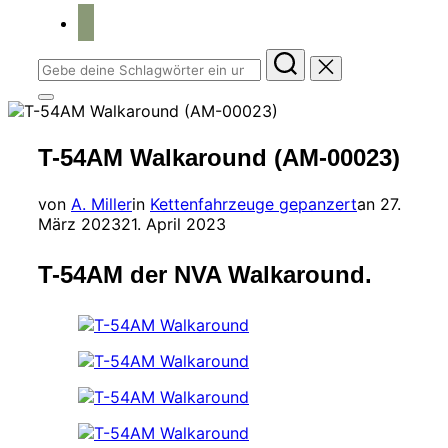
home
Suchen
nach:
Seitenleiste
&
Navigation
T-54AM Walkaround (AM-00023)
umschalten
Veröffent
von
A. Miller
in
Kettenfahrzeuge gepanzert
an
27.
am
März 2023
21. April 2023
T-54AM der NVA Walkaround.