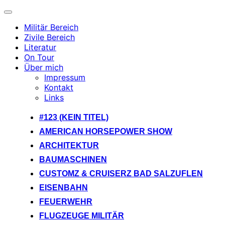
Navigation
umschalten
Militär Bereich
Zivile Bereich
Literatur
On Tour
Über mich
Impressum
Kontakt
Links
Zum
#123 (KEIN TITEL)
Inhalt
AMERICAN HORSEPOWER SHOW
springen
ARCHITEKTUR
BAUMASCHINEN
CUSTOMZ & CRUISERZ BAD SALZUFLEN
EISENBAHN
FEUERWEHR
FLUGZEUGE MILITÄR