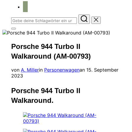
home
Suchen
nach:
Seitenleiste
&
Navigation
Porsche 944 Turbo II
umschalten
Walkaround (AM-00793)
Veröffentlicht
von
A. Miller
in
Personenwagen
an
15. September
am
2023
Porsche 944 Turbo II
Walkaround.