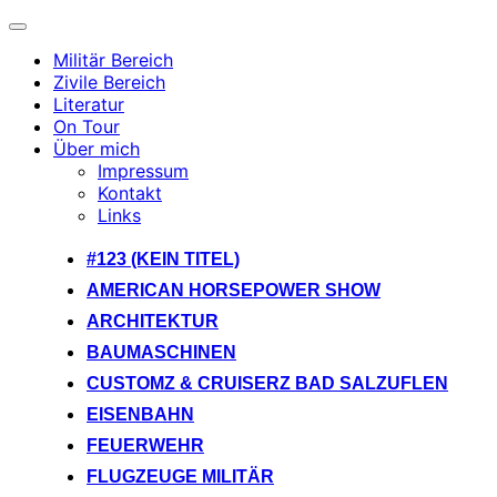
Navigation
umschalten
Militär Bereich
Zivile Bereich
Literatur
On Tour
Über mich
Impressum
Kontakt
Links
Zum
#123 (KEIN TITEL)
Inhalt
AMERICAN HORSEPOWER SHOW
springen
ARCHITEKTUR
BAUMASCHINEN
CUSTOMZ & CRUISERZ BAD SALZUFLEN
EISENBAHN
FEUERWEHR
FLUGZEUGE MILITÄR