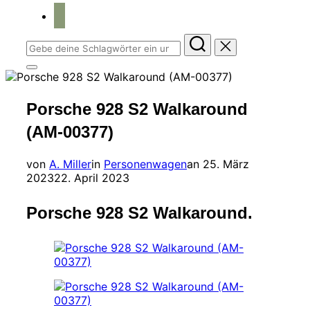
home
Suchen
nach:
Seitenleiste
&
Navigation
Porsche 928 S2 Walkaround
umschalten
(AM-00377)
Veröffentlicht
von
A. Miller
in
Personenwagen
an
25. März
am
2023
22. April 2023
Porsche 928 S2 Walkaround.