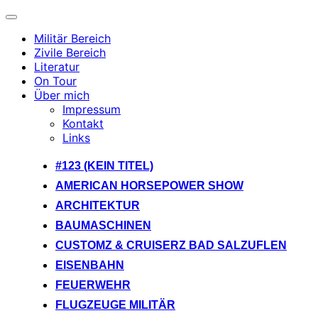
Navigation
umschalten
Militär Bereich
Zivile Bereich
Literatur
On Tour
Über mich
Impressum
Kontakt
Links
Zum
#123 (KEIN TITEL)
Inhalt
AMERICAN HORSEPOWER SHOW
springen
ARCHITEKTUR
BAUMASCHINEN
CUSTOMZ & CRUISERZ BAD SALZUFLEN
EISENBAHN
FEUERWEHR
FLUGZEUGE MILITÄR