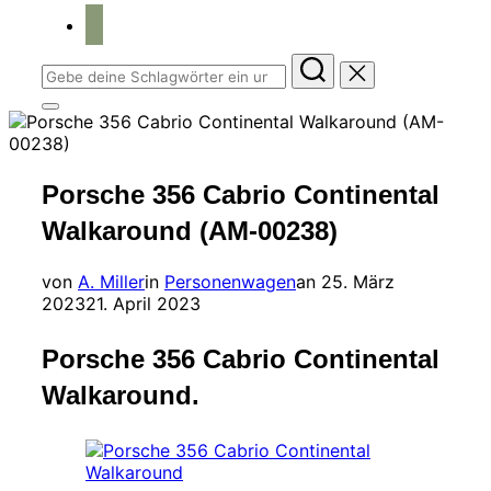
home
Suchen
nach:
Seitenleiste
&
Navigation
umschalten
Porsche 356 Cabrio Continental
Walkaround (AM-00238)
Veröffentlicht
von
A. Miller
in
Personenwagen
an
25. März
am
2023
21. April 2023
Porsche 356 Cabrio Continental
Walkaround.