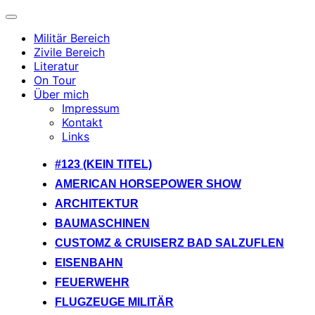
Navigation
umschalten
Militär Bereich
Zivile Bereich
Literatur
On Tour
Über mich
Impressum
Kontakt
Links
Zum
#123 (KEIN TITEL)
Inhalt
AMERICAN HORSEPOWER SHOW
springen
ARCHITEKTUR
BAUMASCHINEN
CUSTOMZ & CRUISERZ BAD SALZUFLEN
EISENBAHN
FEUERWEHR
FLUGZEUGE MILITÄR