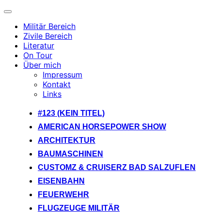
Navigation
umschalten
Militär Bereich
Zivile Bereich
Literatur
On Tour
Über mich
Impressum
Kontakt
Links
Zum
#123 (KEIN TITEL)
Inhalt
AMERICAN HORSEPOWER SHOW
springen
ARCHITEKTUR
BAUMASCHINEN
CUSTOMZ & CRUISERZ BAD SALZUFLEN
EISENBAHN
FEUERWEHR
FLUGZEUGE MILITÄR