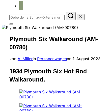
home
Suchen
nach:
Seitenleiste
&
Navigation
Plymouth Six Walkaround (AM-
umschalten
00780)
Veröffentlicht
von
A. Miller
in
Personenwagen
an
1. August 2023
am
1934 Plymouth Six Hot Rod
Walkaround.