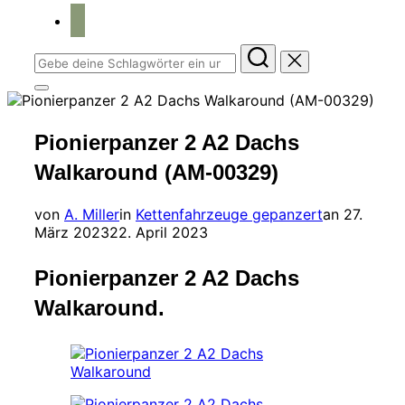
home
Suchen
nach:
Seitenleiste
&
Navigation
Pionierpanzer 2 A2 Dachs
umschalten
Walkaround (AM-00329)
Veröffent
von
A. Miller
in
Kettenfahrzeuge gepanzert
an
27.
am
März 2023
22. April 2023
Pionierpanzer 2 A2 Dachs
Walkaround.