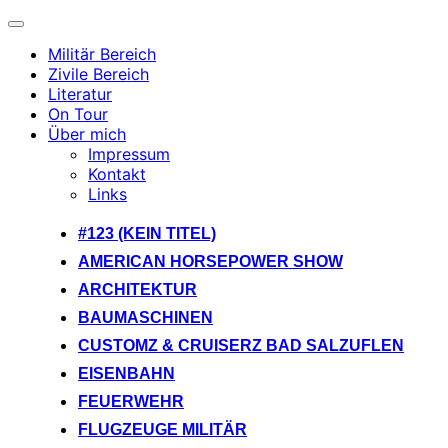
Navigation
umschalten
Militär Bereich
Zivile Bereich
Literatur
On Tour
Über mich
Impressum
Kontakt
Links
Zum
#123 (KEIN TITEL)
Inhalt
AMERICAN HORSEPOWER SHOW
springen
ARCHITEKTUR
BAUMASCHINEN
CUSTOMZ & CRUISERZ BAD SALZUFLEN
EISENBAHN
FEUERWEHR
FLUGZEUGE MILITÄR