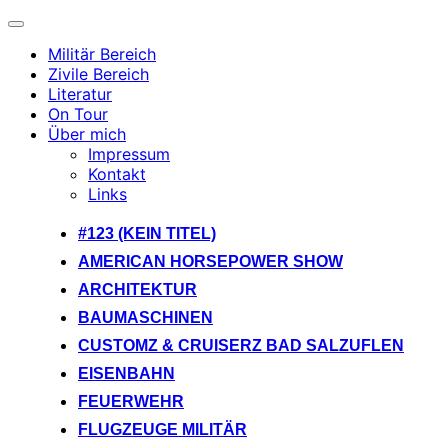
Navigation
umschalten
Militär Bereich
Zivile Bereich
Literatur
On Tour
Über mich
Impressum
Kontakt
Links
Zum
#123 (KEIN TITEL)
Inhalt
AMERICAN HORSEPOWER SHOW
springen
ARCHITEKTUR
BAUMASCHINEN
CUSTOMZ & CRUISERZ BAD SALZUFLEN
EISENBAHN
FEUERWEHR
FLUGZEUGE MILITÄR