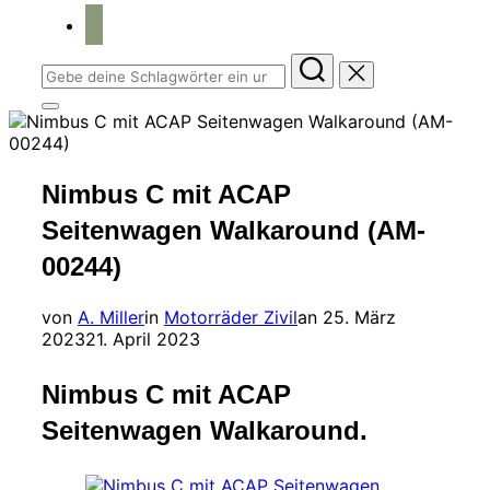
home
Suchen
nach:
Seitenleiste
&
Navigation
umschalten
Nimbus C mit ACAP
Seitenwagen Walkaround (AM-
00244)
Veröffentlicht
von
A. Miller
in
Motorräder Zivil
an
25. März
am
2023
21. April 2023
Nimbus C mit ACAP
Seitenwagen Walkaround.