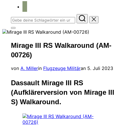
home
Suchen
nach:
Seitenleiste
&
Navigation
Mirage III RS Walkaround (AM-
umschalten
00726)
Veröffentlicht
von
A. Miller
in
Flugzeuge Militär
an
5. Juli 2023
am
Dassault Mirage III RS
(Aufklärerversion von Mirage III
S) Walkaround.