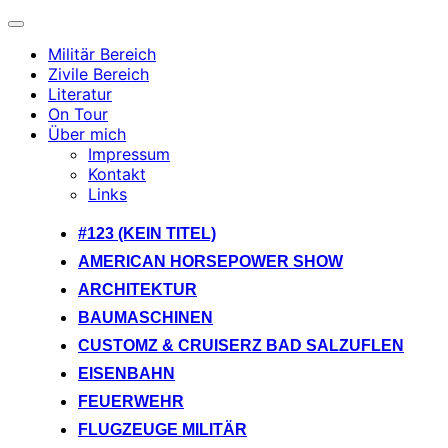
Navigation
umschalten
Militär Bereich
Zivile Bereich
Literatur
On Tour
Über mich
Impressum
Kontakt
Links
Zum
#123 (KEIN TITEL)
Inhalt
AMERICAN HORSEPOWER SHOW
springen
ARCHITEKTUR
BAUMASCHINEN
CUSTOMZ & CRUISERZ BAD SALZUFLEN
EISENBAHN
FEUERWEHR
FLUGZEUGE MILITÄR