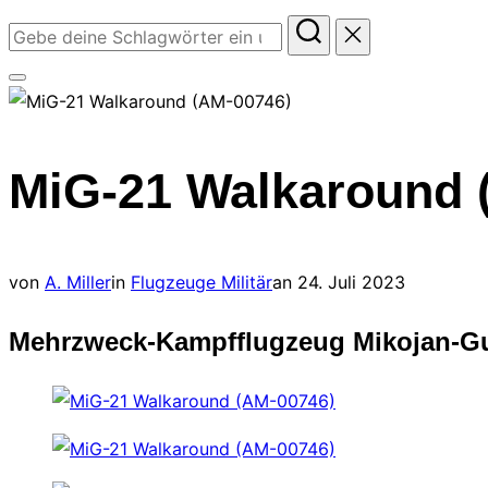
Suchen
nach:
Seitenleiste
&
Navigation
MiG-21 Walkaround 
umschalten
Veröffentlicht
von
A. Miller
in
Flugzeuge Militär
an
24. Juli 2023
am
Mehrzweck-Kampfflugzeug Mikojan-Gur