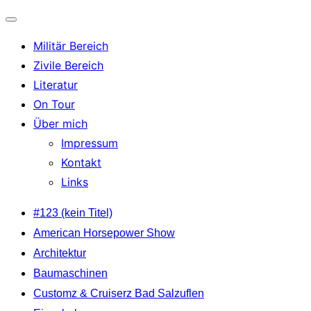
Navigation
Militär Bereich
umschalten
Zivile Bereich
Literatur
On Tour
Über mich
Impressum
Kontakt
Links
Zum
#123 (kein Titel)
Inhalt
American Horsepower Show
springen
Architektur
Baumaschinen
Customz & Cruiserz Bad Salzuflen