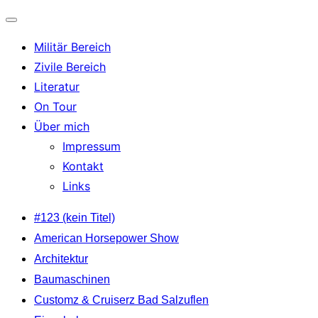
Navigation
Militär Bereich
umschalten
Zivile Bereich
Literatur
On Tour
Über mich
Impressum
Kontakt
Links
Zum
#123 (kein Titel)
Inhalt
American Horsepower Show
springen
Architektur
Baumaschinen
Customz & Cruiserz Bad Salzuflen