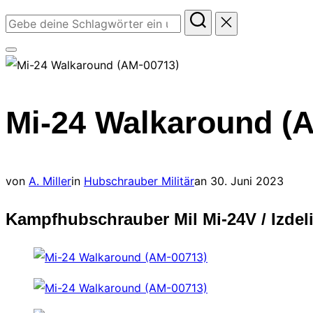
Suchen
nach:
Seitenleiste
&
Navigation
Mi-24 Walkaround (
umschalten
Veröffentlicht
von
A. Miller
in
Hubschrauber Militär
an
30. Juni 2023
am
Kampfhubschrauber Mil Mi-24V / Izdel