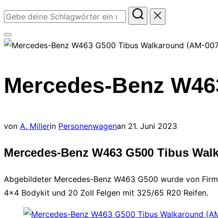
Suchen
nach:
Seitenleiste
&
Navigation
Mercedes-Benz W463
umschalten
Veröffentlicht
von
A. Miller
in
Personenwagen
an
21. Juni 2023
am
Mercedes-Benz W463 G500 Tibus Wal
Abgebildeter Mercedes-Benz W463 G500 wurde von Firma 
4×4 Bodykit und 20 Zoll Felgen mit 325/65 R20 Reifen.