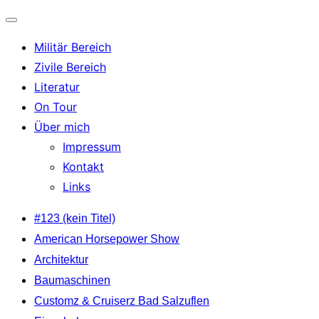
Navigation
Militär Bereich
umschalten
Zivile Bereich
Literatur
On Tour
Über mich
Impressum
Kontakt
Links
Zum
#123 (kein Titel)
Inhalt
American Horsepower Show
springen
Architektur
Baumaschinen
Customz & Cruiserz Bad Salzuflen