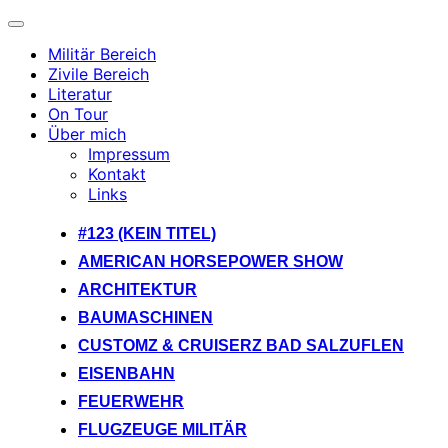
Navigation
umschalten
Militär Bereich
Zivile Bereich
Literatur
On Tour
Über mich
Impressum
Kontakt
Links
Zum
#123 (KEIN TITEL)
Inhalt
AMERICAN HORSEPOWER SHOW
springen
ARCHITEKTUR
BAUMASCHINEN
CUSTOMZ & CRUISERZ BAD SALZUFLEN
EISENBAHN
FEUERWEHR
FLUGZEUGE MILITÄR