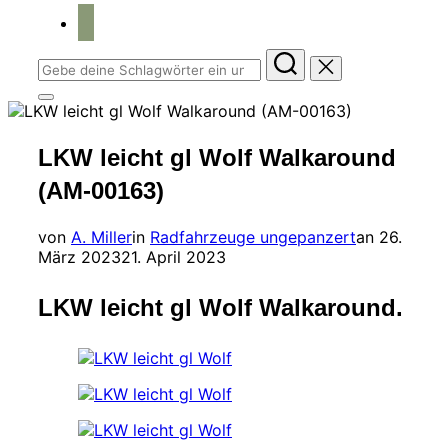
home
Suchen
nach:
Seitenleiste
&
Navigation
LKW leicht gl Wolf Walkaround
umschalten
(AM-00163)
Veröffent
von
A. Miller
in
Radfahrzeuge ungepanzert
an
26.
am
März 2023
21. April 2023
LKW leicht gl Wolf Walkaround.