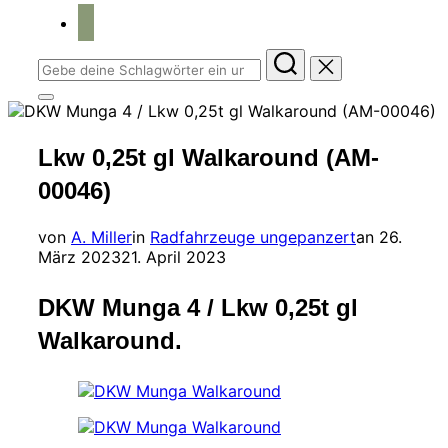
home
Suchen
nach:
Seitenleiste
&
Navigation
Lkw 0,25t gl Walkaround (AM-
umschalten
00046)
Veröffent
von
A. Miller
in
Radfahrzeuge ungepanzert
an
26.
am
März 2023
21. April 2023
DKW Munga 4 / Lkw 0,25t gl
Walkaround.