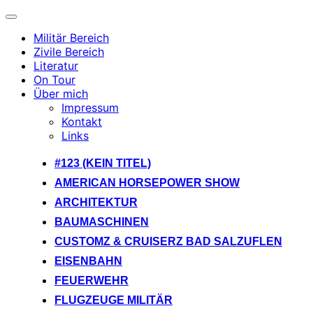
Navigation
umschalten
Militär Bereich
Zivile Bereich
Literatur
On Tour
Über mich
Impressum
Kontakt
Links
Zum
#123 (KEIN TITEL)
Inhalt
AMERICAN HORSEPOWER SHOW
springen
ARCHITEKTUR
BAUMASCHINEN
CUSTOMZ & CRUISERZ BAD SALZUFLEN
EISENBAHN
FEUERWEHR
FLUGZEUGE MILITÄR