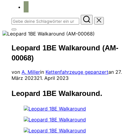
home
Suchen
nach:
Seitenleiste
&
Navigation
Leopard 1BE Walkaround (AM-
umschalten
00068)
Veröffent
von
A. Miller
in
Kettenfahrzeuge gepanzert
an
27.
am
März 2023
21. April 2023
Leopard 1BE Walkaround.