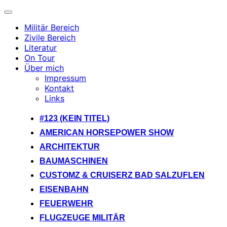
Navigation
umschalten
Militär Bereich
Zivile Bereich
Literatur
On Tour
Über mich
Impressum
Kontakt
Links
Zum
#123 (KEIN TITEL)
Inhalt
AMERICAN HORSEPOWER SHOW
springen
ARCHITEKTUR
BAUMASCHINEN
CUSTOMZ & CRUISERZ BAD SALZUFLEN
EISENBAHN
FEUERWEHR
FLUGZEUGE MILITÄR