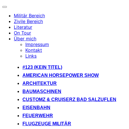
Navigation
umschalten
Militär Bereich
Zivile Bereich
Literatur
On Tour
Über mich
Impressum
Kontakt
Links
Zum
#123 (KEIN TITEL)
Inhalt
AMERICAN HORSEPOWER SHOW
springen
ARCHITEKTUR
BAUMASCHINEN
CUSTOMZ & CRUISERZ BAD SALZUFLEN
EISENBAHN
FEUERWEHR
FLUGZEUGE MILITÄR