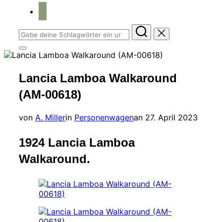
home
Suchen
nach:
Seitenleiste
&
Navigation
Lancia Lamboa Walkaround
umschalten
(AM-00618)
Veröffentlicht
von
A. Miller
in
Personenwagen
an
27. April 2023
am
1924 Lancia Lamboa
Walkaround.