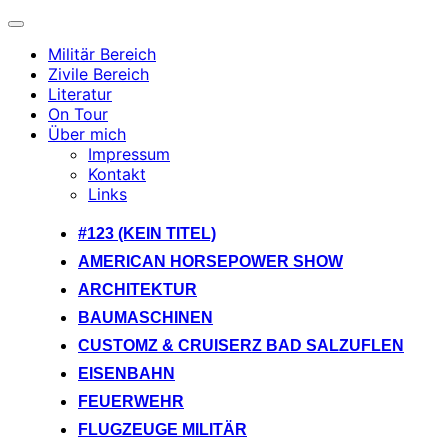
Navigation
umschalten
Militär Bereich
Zivile Bereich
Literatur
On Tour
Über mich
Impressum
Kontakt
Links
Zum
#123 (KEIN TITEL)
Inhalt
AMERICAN HORSEPOWER SHOW
springen
ARCHITEKTUR
BAUMASCHINEN
CUSTOMZ & CRUISERZ BAD SALZUFLEN
EISENBAHN
FEUERWEHR
FLUGZEUGE MILITÄR