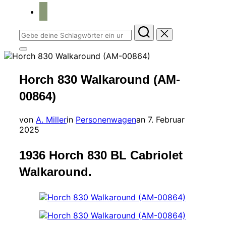
home
Suchen
nach:
Seitenleiste
&
Navigation
Horch 830 Walkaround (AM-
umschalten
00864)
Veröffentlicht
von
A. Miller
in
Personenwagen
an
7. Februar
am
2025
1936 Horch 830 BL Cabriolet
Walkaround.