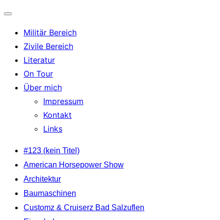
Navigation
Militär Bereich
umschalten
Zivile Bereich
Literatur
On Tour
Über mich
Impressum
Kontakt
Links
Zum
#123 (kein Titel)
Inhalt
American Horsepower Show
springen
Architektur
Baumaschinen
Customz & Cruiserz Bad Salzuflen