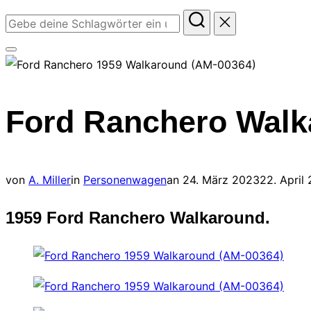
Suchen
nach:
Seitenleiste
&
Navigation
Ford Ranchero Walk
umschalten
Veröffentlicht
von
A. Miller
in
Personenwagen
an
24. März 2023
22. April
am
1959 Ford Ranchero Walkaround.