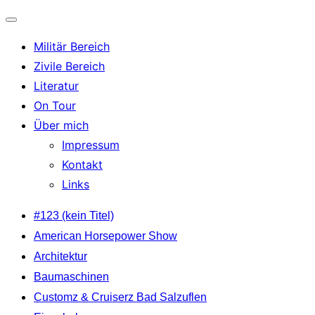
Navigation
Militär Bereich
umschalten
Zivile Bereich
Literatur
On Tour
Über mich
Impressum
Kontakt
Links
Zum
#123 (kein Titel)
Inhalt
American Horsepower Show
springen
Architektur
Baumaschinen
Customz & Cruiserz Bad Salzuflen