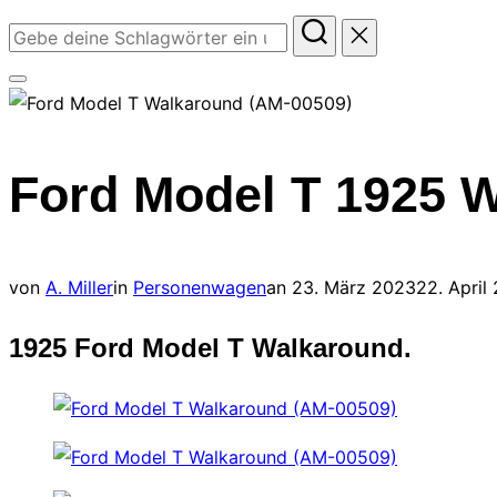
Suchen
nach:
Seitenleiste
&
Navigation
Ford Model T 1925 
umschalten
Veröffentlicht
von
A. Miller
in
Personenwagen
an
23. März 2023
22. April
am
1925 Ford Model T Walkaround.