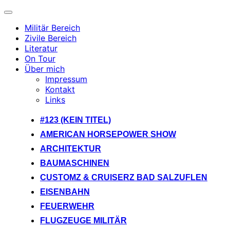
Navigation
umschalten
Militär Bereich
Zivile Bereich
Literatur
On Tour
Über mich
Impressum
Kontakt
Links
Zum
#123 (KEIN TITEL)
Inhalt
AMERICAN HORSEPOWER SHOW
springen
ARCHITEKTUR
BAUMASCHINEN
CUSTOMZ & CRUISERZ BAD SALZUFLEN
EISENBAHN
FEUERWEHR
FLUGZEUGE MILITÄR