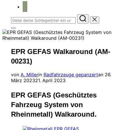
home
Suchen
nach:
Seitenleiste
&
Navigation
umschalten
EPR GEFAS Walkaround (AM-
00231)
Veröffentli
von
A. Miller
in
Radfahrzeuge gepanzert
an
26.
am
März 2023
21. April 2023
EPR GEFAS (Geschütztes
Fahrzeug System von
Rheinmetall) Walkaround.