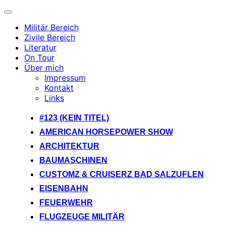
Navigation
umschalten
Militär Bereich
Zivile Bereich
Literatur
On Tour
Über mich
Impressum
Kontakt
Links
Zum
#123 (KEIN TITEL)
Inhalt
AMERICAN HORSEPOWER SHOW
springen
ARCHITEKTUR
BAUMASCHINEN
CUSTOMZ & CRUISERZ BAD SALZUFLEN
EISENBAHN
FEUERWEHR
FLUGZEUGE MILITÄR