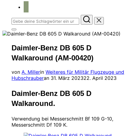
home
Suchen
nach:
Seitenleiste
&
Navigation
Daimler-Benz DB 605 D
umschalten
Walkaround (AM-00420)
von
A. Miller
in
Weiteres für Militär Flugzeuge und
Veröffentlicht
Hubschrauber
an
31. März 2023
22. April 2023
am
Daimler-Benz DB 605 D
Walkaround.
Verwendung bei Messerschmitt Bf 109 G-10,
Messerschmitt Df 109 K.