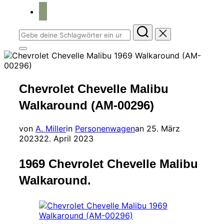
home
Suchen
nach:
Seitenleiste
&
Navigation
umschalten
Chevrolet Chevelle Malibu
Walkaround (AM-00296)
Veröffentlicht
von
A. Miller
in
Personenwagen
an
25. März
am
2023
22. April 2023
1969 Chevrolet Chevelle Malibu
Walkaround.