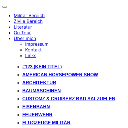
Navigation
umschalten
Militär Bereich
Zivile Bereich
Literatur
On Tour
Über mich
Impressum
Kontakt
Links
Zum
#123 (KEIN TITEL)
Inhalt
AMERICAN HORSEPOWER SHOW
springen
ARCHITEKTUR
BAUMASCHINEN
CUSTOMZ & CRUISERZ BAD SALZUFLEN
EISENBAHN
FEUERWEHR
FLUGZEUGE MILITÄR