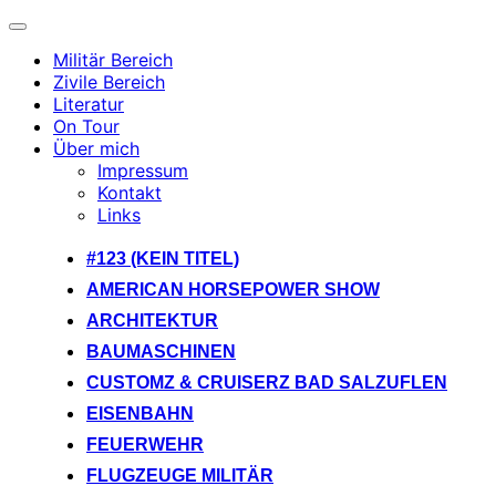
Navigation
umschalten
Militär Bereich
Zivile Bereich
Literatur
On Tour
Über mich
Impressum
Kontakt
Links
Zum
#123 (KEIN TITEL)
Inhalt
AMERICAN HORSEPOWER SHOW
springen
ARCHITEKTUR
BAUMASCHINEN
CUSTOMZ & CRUISERZ BAD SALZUFLEN
EISENBAHN
FEUERWEHR
FLUGZEUGE MILITÄR