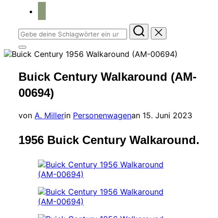
home
Suchen
nach:
Seitenleiste
&
Navigation
Buick Century Walkaround (AM-
umschalten
00694)
Veröffentlicht
von
A. Miller
in
Personenwagen
an
15. Juni 2023
am
1956 Buick Century Walkaround.