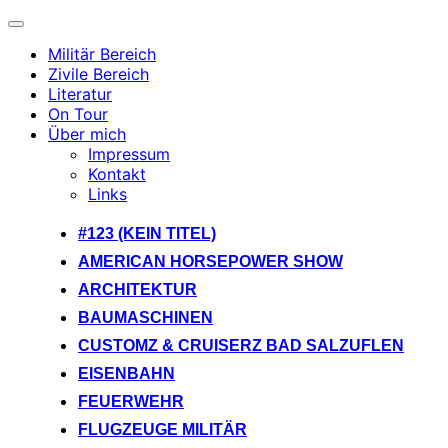
Navigation
umschalten
Militär Bereich
Zivile Bereich
Literatur
On Tour
Über mich
Impressum
Kontakt
Links
Zum
#123 (KEIN TITEL)
Inhalt
AMERICAN HORSEPOWER SHOW
springen
ARCHITEKTUR
BAUMASCHINEN
CUSTOMZ & CRUISERZ BAD SALZUFLEN
EISENBAHN
FEUERWEHR
FLUGZEUGE MILITÄR