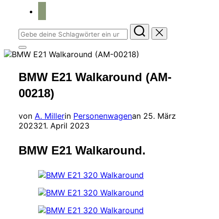
home
Suchen
nach:
Seitenleiste
&
Navigation
BMW E21 Walkaround (AM-
umschalten
00218)
Veröffentlicht
von
A. Miller
in
Personenwagen
an
25. März
am
2023
21. April 2023
BMW E21 Walkaround.