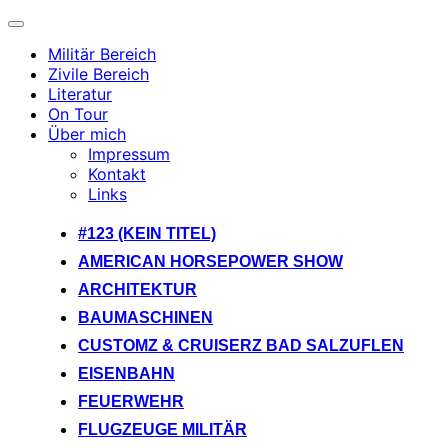
Navigation
umschalten
Militär Bereich
Zivile Bereich
Literatur
On Tour
Über mich
Impressum
Kontakt
Links
Zum
#123 (KEIN TITEL)
Inhalt
AMERICAN HORSEPOWER SHOW
springen
ARCHITEKTUR
BAUMASCHINEN
CUSTOMZ & CRUISERZ BAD SALZUFLEN
EISENBAHN
FEUERWEHR
FLUGZEUGE MILITÄR