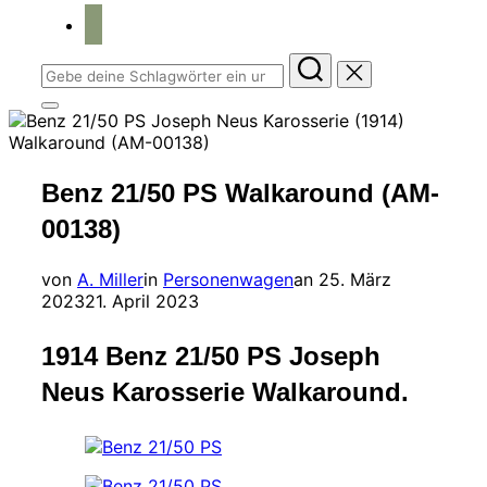
home
Suchen
nach:
Seitenleiste
&
Navigation
umschalten
Benz 21/50 PS Walkaround (AM-
00138)
Veröffentlicht
von
A. Miller
in
Personenwagen
an
25. März
am
2023
21. April 2023
1914 Benz 21/50 PS Joseph
Neus Karosserie Walkaround.