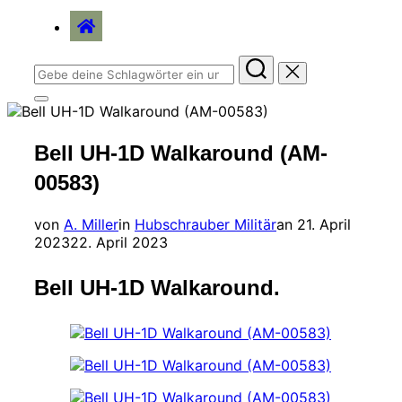
home
Suchen
nach:
Seitenleiste
&
Navigation
Bell UH-1D Walkaround (AM-
umschalten
00583)
Veröffentlicht
von
A. Miller
in
Hubschrauber Militär
an
21. April
am
2023
22. April 2023
Bell UH-1D Walkaround.