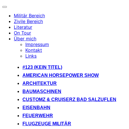
Navigation
umschalten
Militär Bereich
Zivile Bereich
Literatur
On Tour
Über mich
Impressum
Kontakt
Links
Zum
#123 (KEIN TITEL)
Inhalt
AMERICAN HORSEPOWER SHOW
springen
ARCHITEKTUR
BAUMASCHINEN
CUSTOMZ & CRUISERZ BAD SALZUFLEN
EISENBAHN
FEUERWEHR
FLUGZEUGE MILITÄR