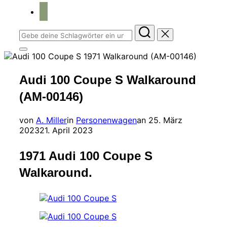
home
Suchen
nach:
Seitenleiste
&
Navigation
Audi 100 Coupe S Walkaround
umschalten
(AM-00146)
Veröffentlicht
von
A. Miller
in
Personenwagen
an
25. März
am
2023
21. April 2023
1971 Audi 100 Coupe S
Walkaround.