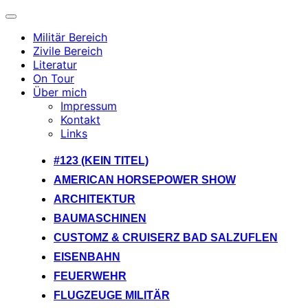
Navigation
umschalten
Militär Bereich
Zivile Bereich
Literatur
On Tour
Über mich
Impressum
Kontakt
Links
Zum
#123 (KEIN TITEL)
Inhalt
AMERICAN HORSEPOWER SHOW
springen
ARCHITEKTUR
BAUMASCHINEN
CUSTOMZ & CRUISERZ BAD SALZUFLEN
EISENBAHN
FEUERWEHR
FLUGZEUGE MILITÄR